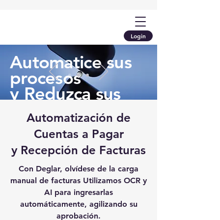
Login
Automatice sus
procesos
y Reduzca sus
costos
Automatización de
Cuentas a Pagar
Learn More
y Recepción de Facturas
Con Deglar, olvídese de la carga
manual de facturas Utilizamos OCR y
AI para ingresarlas
automáticamente, agilizando su
aprobación.