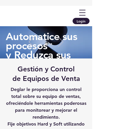
Login
Automatice sus
procesos
y Reduzca sus
costos
Gestión y Control
de Equipos de Venta
Learn More
Deglar le proporciona un control
total sobre su equipo de ventas,
ofreciéndole herramientas poderosas
para monitorear y mejorar el
rendimiento.
Fije objetivos Hard y Soft utilizando