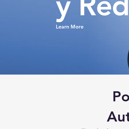
y Red
Learn More
Po
Au