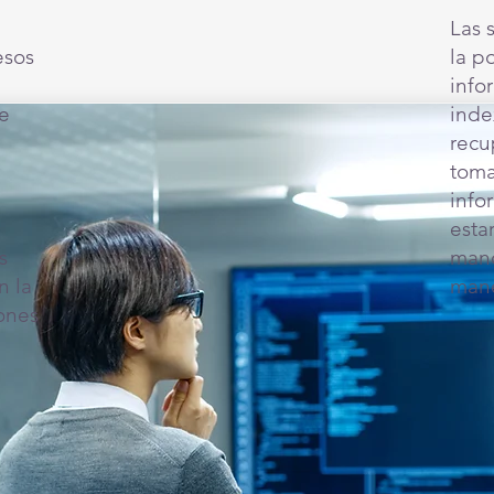
Las 
esos
la p
info
de
inde
recu
toma
info
esta
s
mano
n la
mane
ones