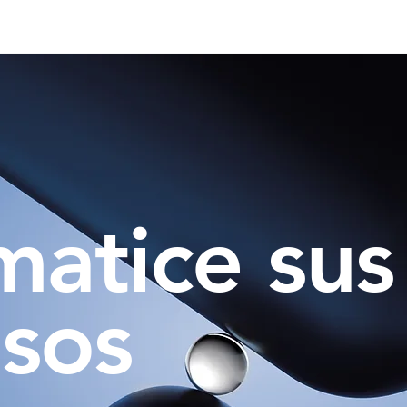
atice sus
sos