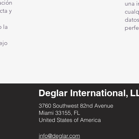
ación
una i
cta y
cualq
datos
 la
perfe
ejo
Deglar International, 
3760 Southwest 82nd Avenue
Miami 33155, FL
United States of America
info@deglar.com