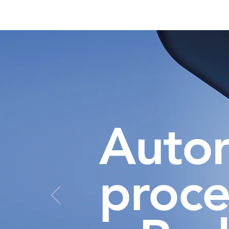
Autom
proce