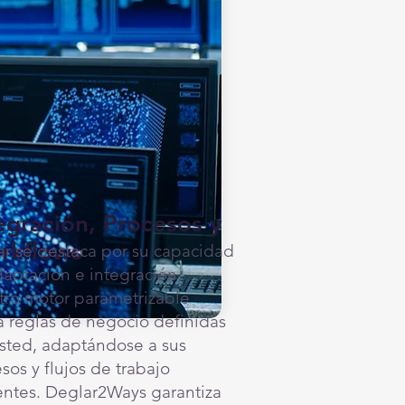
egración, Procesos y
rkflows
r se destaca por su capacidad
aptación e integración.
ro motor parametrizable
a reglas de negocio definidas
sted, adaptándose a sus
sos y flujos de trabajo
entes. Deglar2Ways garantiza