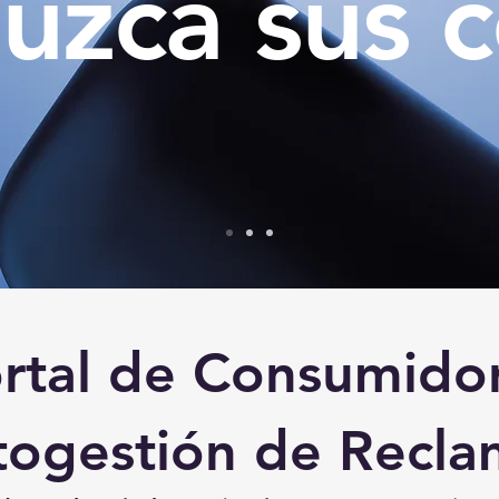
uzca sus c
rtal de Consumido
togestión de Recla