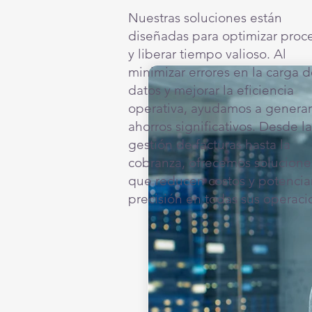
Nuestras soluciones están
diseñadas para optimizar proc
y liberar tiempo valioso. Al
minimizar errores en la carga 
datos y mejorar la eficiencia
operativa, ayudamos a generar
ahorros significativos. Desde la
gestión de facturas hasta la
cobranza, ofrecemos solucione
que reducen costos y potencia
precisión en todas sus operaci