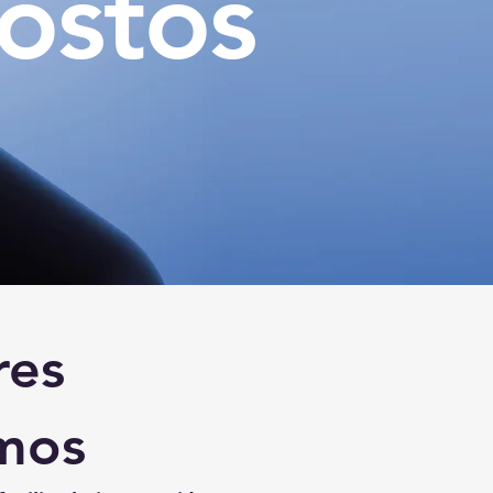
ostos
res
mos